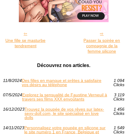
Une fille se masturbe
Passer la soirée en
tendrement
compagnie de la
femme silicone
Découvrez nos articles.
11/8/2024
Des filles en manque et prêtes à satisfaire
1 094
vos désirs au téléphone
Clicks
07/5/2024
Explorez la sensualité de Faustine Verneuil à
3 119
travers ses films XXX envoûtants
Clicks
16/12/2023
Trouvez la poupée de vos rêves sur latex-
1 456
sexy-doll.com, le site spécialisé en love
Clicks
dolls
14/11/2023
Personnalisez votre poupée en silicone sur
1 549
le site numéro 1 en France, Belgique et
Clicks