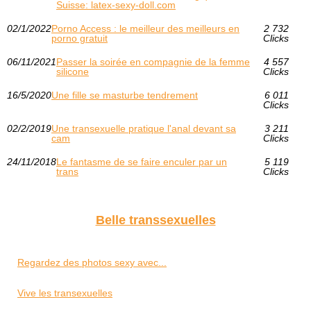
Suisse: latex-sexy-doll.com
02/1/2022
Porno Access : le meilleur des meilleurs en
2 732
porno gratuit
Clicks
06/11/2021
Passer la soirée en compagnie de la femme
4 557
silicone
Clicks
16/5/2020
Une fille se masturbe tendrement
6 011
Clicks
02/2/2019
Une transexuelle pratique l'anal devant sa
3 211
cam
Clicks
24/11/2018
Le fantasme de se faire enculer par un
5 119
trans
Clicks
Belle transsexuelles
Regardez des photos sexy avec...
Vive les transexuelles