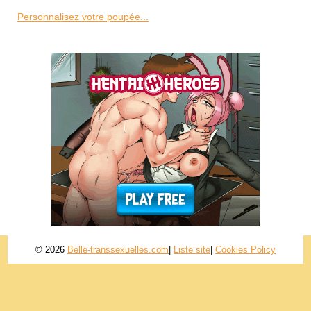
Personnalisez votre poupée...
© 2026
Belle-transsexuelles.com
|
Liste site
|
Cookies Policy