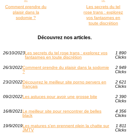
Comment prendre du
Les secrets du tel
plaisir dans la
rose trans : explorez
sodomie ?
vos fantasmes en
toute discrétion
Découvrez nos articles.
26/10/2023
Les secrets du tel rose trans : explorez vos
1 890
fantasmes en toute discrétion
Clicks
26/3/2022
Comment prendre du plaisir dans la sodomie
2 949
?
Clicks
23/2/2022
Découvrez le meilleur site porno pervers en
2 621
français
Clicks
09/2/2022
Les astuces pour avoir une grosse bite
2 390
Clicks
16/8/2021
Le meilleur site pour rencontrer de belles
4 356
black
Clicks
19/9/2019
Les matures s'en prennent plein la chatte sur
1 811
JMTV
Clicks