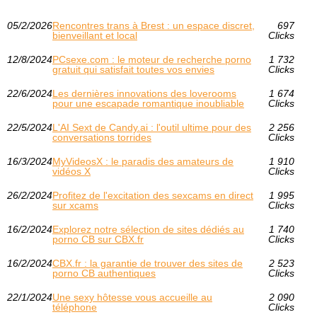
05/2/2026
Rencontres trans à Brest : un espace discret,
697
bienveillant et local
Clicks
12/8/2024
PCsexe.com : le moteur de recherche porno
1 732
gratuit qui satisfait toutes vos envies
Clicks
22/6/2024
Les dernières innovations des loverooms
1 674
pour une escapade romantique inoubliable
Clicks
22/5/2024
L'AI Sext de Candy.ai : l'outil ultime pour des
2 256
conversations torrides
Clicks
16/3/2024
MyVideosX : le paradis des amateurs de
1 910
vidéos X
Clicks
26/2/2024
Profitez de l'excitation des sexcams en direct
1 995
sur xcams
Clicks
16/2/2024
Explorez notre sélection de sites dédiés au
1 740
porno CB sur CBX.fr
Clicks
16/2/2024
CBX.fr : la garantie de trouver des sites de
2 523
porno CB authentiques
Clicks
22/1/2024
Une sexy hôtesse vous accueille au
2 090
téléphone
Clicks